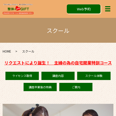
Web予約
メ
スクール
HOME
スクール
リクエストにより誕生！ 主婦の為の自宅開業特訓コース
ライセンス取得
講座内容
スクール体験
講座卒業後の特典
ご案内