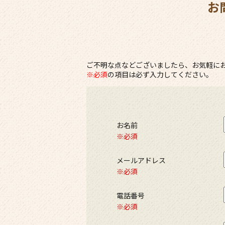
お
ご不明な点などございましたら、お気軽に
※必須
の項目は必ず入力してください。
お名前
※必須
メールアドレス
※必須
電話番号
※必須